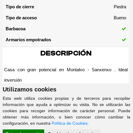
Tipo de cierre
Piedra
Tipo de acceso
Bueno
Barbacoa
Armarios empotrados
DESCRIPCIÓN
Casa con gran potencial en Montalvo - Sanxenxo . Ideal
inversión
Utilizamos cookies
Esta web utiliza cookies propias y de terceros para recopilar
Amplia propiedad situada en Montalvo, ayuntamiento de
información que ayuda a optimizar su visita. No se utilizarán las
cookies para recoger información de carácter personal. Puede
Sanxenxo, a escasos minutos de la Playa de Montalvo y con
obtener más información, o bien conocer cómo cambiar la
bonitas vistas.
configuración, en nuestra
Política de Cookies
.