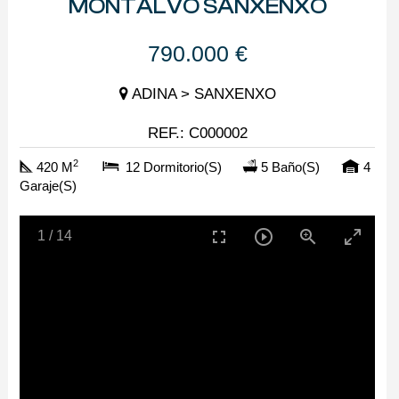
MONTALVO SANXENXO
790.000 €
ADINA > SANXENXO
REF.: C000002
2
420 M
12 Dormitorio(s)
5 Baño(s)
4
Garaje(s)
1
/
14