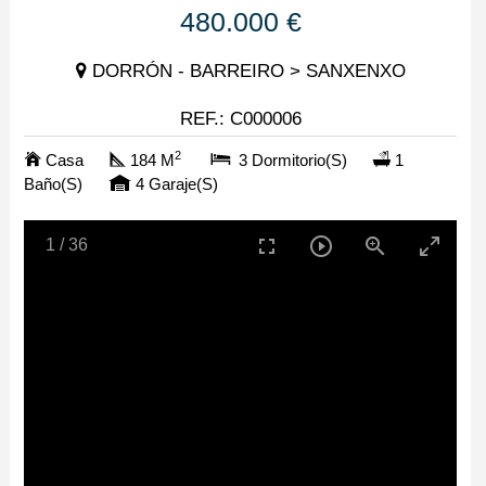
480.000 €
DORRÓN - BARREIRO > SANXENXO
REF.: C000006
2
Casa
184 M
3 Dormitorio(s)
1
Baño(s)
4 Garaje(s)
1
/
36