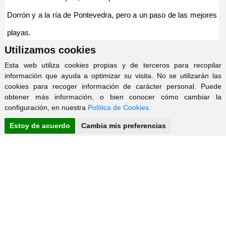
Dorrón y a la ría de Pontevedra, pero a un paso de las mejores
playas.
Utilizamos cookies
Esta web utiliza cookies propias y de terceros para recopilar
La propiedad incluye una edificación principal de 184 m²
información que ayuda a optimizar su visita. No se utilizarán las
construidos, distribuida en dos pisos y bajo cubierta:
cookies para recoger información de carácter personal. Puede
obtener más información, o bien conocer cómo cambiar la
configuración, en nuestra
Política de Cookies
.
Planta Primera (Lista para entrar a vivir): Cuenta con 3 amplias
Estoy de acuerdo
Cambia mis preferencias
habitaciones, un baño completo y una moderna cocina
americana recién reformada.
X
WhatsApp
Toda la planta destaca por su luminosidad y tiene las ventanas
¡Hola!
04:13
recién cambiadas, cuenta con una reciente instalación de Aire
Escribe aquí para comentarnos cualquier duda vía