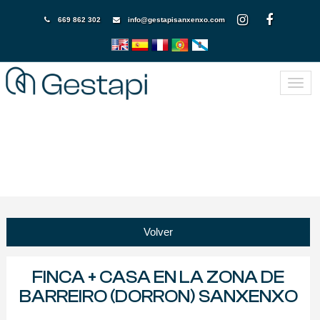
669 862 302
info@gestapisanxenxo.com
Volver
FINCA + CASA EN LA ZONA DE
BARREIRO (DORRON) SANXENXO